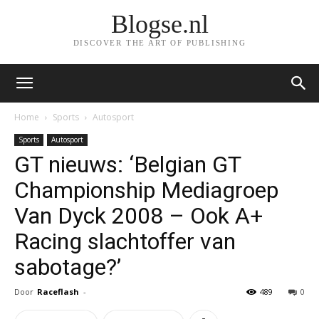
Blogse.nl
DISCOVER THE ART OF PUBLISHING
Home
Sports
Autosport
Sports
Autosport
GT nieuws: ‘Belgian GT
Championship Mediagroep
Van Dyck 2008 – Ook A+
Racing slachtoffer van
sabotage?’
Door
Raceflash
-
489
0