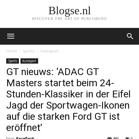
Blogse.nl
DISCOVER THE ART OF PUBLISHING
Home
Sports
Autosport
Sports
Autosport
GT nieuws: ‘ADAC GT
Masters startet beim 24-
Stunden-Klassiker in der Eifel
Jagd der Sportwagen-Ikonen
auf die starken Ford GT ist
eröffnet’
Door
Raceflash
-
480
0