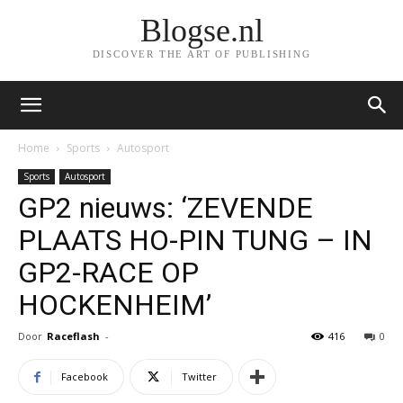
Blogse.nl
DISCOVER THE ART OF PUBLISHING
Home
Sports
Autosport
Sports
Autosport
GP2 nieuws: ‘ZEVENDE
PLAATS HO-PIN TUNG – IN
GP2-RACE OP
HOCKENHEIM’
Door
Raceflash
-
416
0
Facebook
Twitter