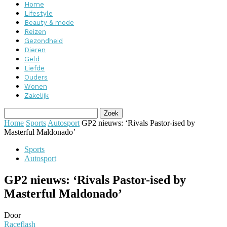
Home
Lifestyle
Beauty & mode
Reizen
Gezondheid
Dieren
Geld
Liefde
Ouders
Wonen
Zakelijk
Home
Sports
Autosport
GP2 nieuws: ‘Rivals Pastor-ised by
Masterful Maldonado’
Sports
Autosport
GP2 nieuws: ‘Rivals Pastor-ised by
Masterful Maldonado’
Door
Raceflash