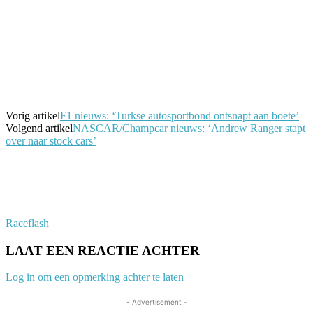
Facebook
Twitter
Pinterest
WhatsApp
Vorig artikel
F1 nieuws: ‘Turkse autosportbond ontsnapt aan boete’
Volgend artikel
NASCAR/Champcar nieuws: ‘Andrew Ranger stapt
over naar stock cars’
Raceflash
LAAT EEN REACTIE ACHTER
Log in om een opmerking achter te laten
- Advertisement -