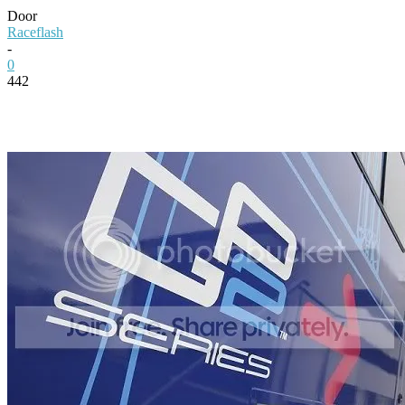
Door
Raceflash
-
0
442
Facebook
Twitter
Pinterest
WhatsApp