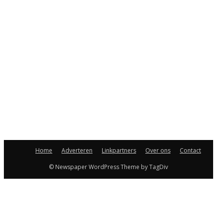
Home
Adverteren
Linkpartners
Over ons
Contact
© Newspaper WordPress Theme by TagDiv