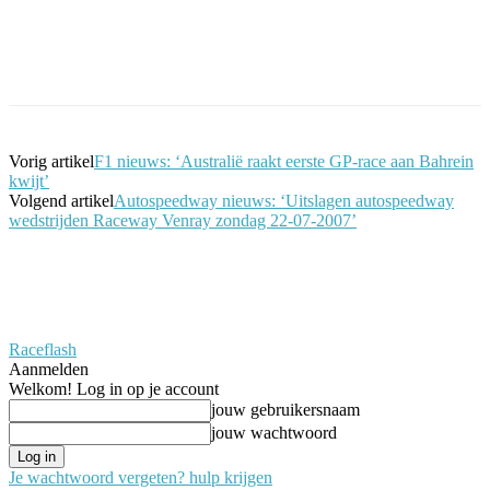
Facebook
Twitter
Pinterest
WhatsApp
Vorig artikel
F1 nieuws: ‘Australië raakt eerste GP-race aan Bahrein
kwijt’
Volgend artikel
Autospeedway nieuws: ‘Uitslagen autospeedway
wedstrijden Raceway Venray zondag 22-07-2007’
Raceflash
Aanmelden
Welkom! Log in op je account
jouw gebruikersnaam
jouw wachtwoord
Je wachtwoord vergeten? hulp krijgen