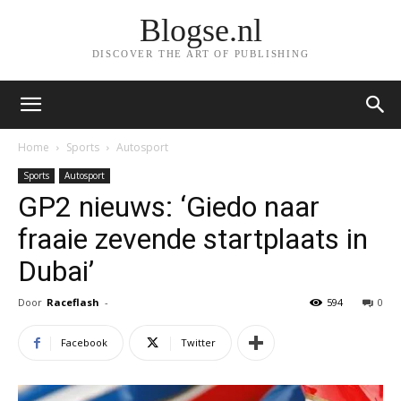
Blogse.nl
DISCOVER THE ART OF PUBLISHING
Home
Sports
Autosport
Sports
Autosport
GP2 nieuws: ‘Giedo naar
fraaie zevende startplaats in
Dubai’
Door
Raceflash
-
594
0
Facebook
Twitter