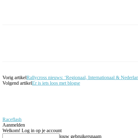
Facebook
Twitter
Pinterest
WhatsApp
Vorig artikel
Rallycross nieuws: ‘Regionaal, Internationaal & Neder
Volgend artikel
Er is iets loos met blogse
Raceflash
Aanmelden
Welkom! Log in op je account
jouw gebruikersnaam