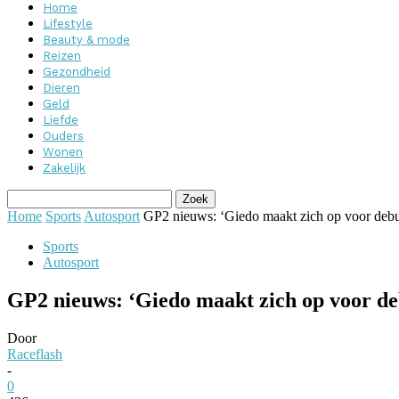
Home
Lifestyle
Beauty & mode
Reizen
Gezondheid
Dieren
Geld
Liefde
Ouders
Wonen
Zakelijk
Home
Sports
Autosport
GP2 nieuws: ‘Giedo maakt zich op voor deb
Sports
Autosport
GP2 nieuws: ‘Giedo maakt zich op voor de
Door
Raceflash
-
0