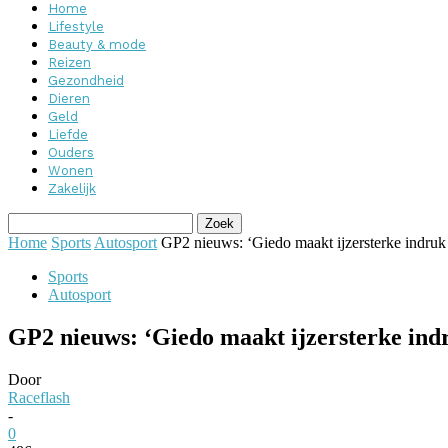
Home
Lifestyle
Beauty & mode
Reizen
Gezondheid
Dieren
Geld
Liefde
Ouders
Wonen
Zakelijk
Home
Sports
Autosport
GP2 nieuws: ‘Giedo maakt ijzersterke indruk
Sports
Autosport
GP2 nieuws: ‘Giedo maakt ijzersterke ind
Door
Raceflash
-
0