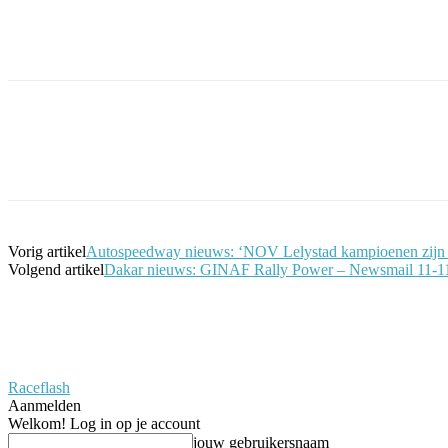
Facebook
Twitter
Pinterest
WhatsApp
Vorig artikel
Autospeedway nieuws: ‘NOV Lelystad kampioenen zijn 
Volgend artikel
Dakar nieuws: GINAF Rally Power – Newsmail 11-1
Raceflash
Aanmelden
Welkom! Log in op je account
jouw gebruikersnaam