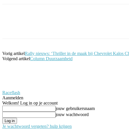
Facebook
Twitter
Pinterest
WhatsApp
Vorig artikel
Rally nieuws: ‘Thriller in de maak bij Chevrolet Kalos C
Volgend artikel
Column Duurzaamheid
Raceflash
Aanmelden
Welkom! Log in op je account
jouw gebruikersnaam
jouw wachtwoord
Je wachtwoord vergeten? hulp krijgen