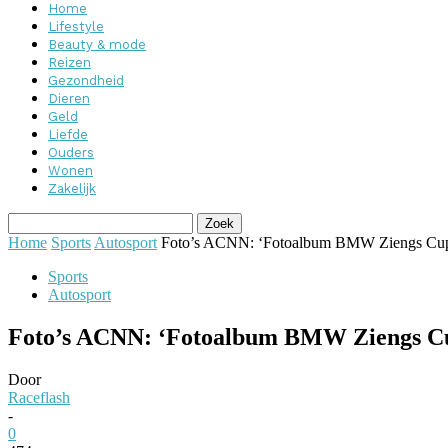
Home
Lifestyle
Beauty & mode
Reizen
Gezondheid
Dieren
Geld
Liefde
Ouders
Wonen
Zakelijk
Home
Sports
Autosport
Foto’s ACNN: ‘Fotoalbum BMW Ziengs Cu
Sports
Autosport
Foto’s ACNN: ‘Fotoalbum BMW Ziengs Cu
Door
Raceflash
-
0