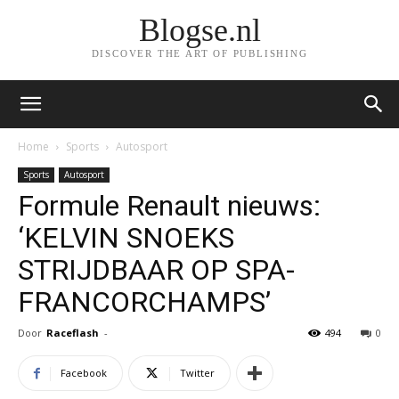
Blogse.nl
DISCOVER THE ART OF PUBLISHING
Home
Sports
Autosport
Sports
Autosport
Formule Renault nieuws:
‘KELVIN SNOEKS
STRIJDBAAR OP SPA-
FRANCORCHAMPS’
Door
Raceflash
-
494
0
Facebook
Twitter