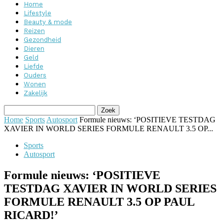
Home
Lifestyle
Beauty & mode
Reizen
Gezondheid
Dieren
Geld
Liefde
Ouders
Wonen
Zakelijk
Home
Sports
Autosport
Formule nieuws: ‘POSITIEVE TESTDAG
XAVIER IN WORLD SERIES FORMULE RENAULT 3.5 OP...
Sports
Autosport
Formule nieuws: ‘POSITIEVE
TESTDAG XAVIER IN WORLD SERIES
FORMULE RENAULT 3.5 OP PAUL
RICARD!’