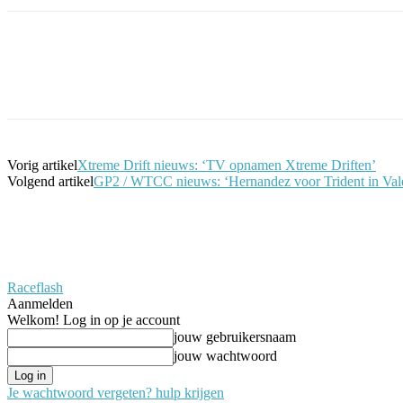
Facebook
Twitter
Pinterest
WhatsApp
Vorig artikel
Xtreme Drift nieuws: ‘TV opnamen Xtreme Driften’
Volgend artikel
GP2 / WTCC nieuws: ‘Hernandez voor Trident in Val
Raceflash
Aanmelden
Welkom! Log in op je account
jouw gebruikersnaam
jouw wachtwoord
Je wachtwoord vergeten? hulp krijgen