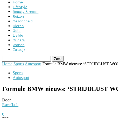
Home
Lifestyle
Beauty & mode
Reizen
Gezondheid
Dieren
Geld
Liefde
Ouders
Wonen
Zakelijk
Home
Sports
Autosport
Formule BMW nieuws: ‘STRIJDLUS
Sports
Autosport
Formule BMW nieuws: ‘STRIJDLUS
Door
Raceflash
-
0