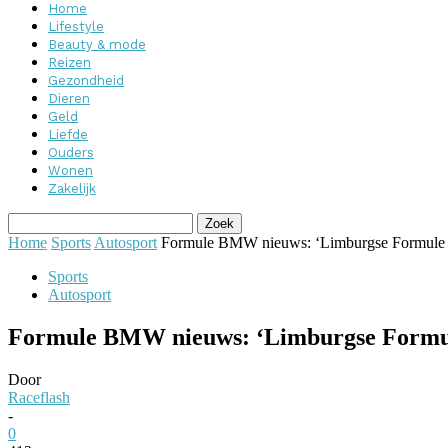
Home
Lifestyle
Beauty & mode
Reizen
Gezondheid
Dieren
Geld
Liefde
Ouders
Wonen
Zakelijk
Home
Sports
Autosport
Formule BMW nieuws: ‘Limburgse Formule B
Sports
Autosport
Formule BMW nieuws: ‘Limburgse Formule 
Door
Raceflash
-
0