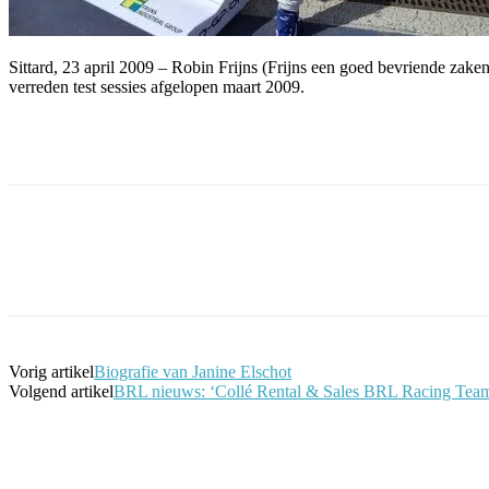
Sittard, 23 april 2009 – Robin Frijns (Frijns een goed bevriende za
verreden test sessies afgelopen maart 2009.
Facebook
Twitter
Pinterest
WhatsApp
Vorig artikel
Biografie van Janine Elschot
Volgend artikel
BRL nieuws: ‘Collé Rental & Sales BRL Racing Team 