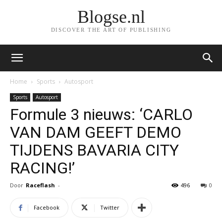
Blogse.nl
DISCOVER THE ART OF PUBLISHING
Home
Sports
Autosport
Sports
Autosport
Formule 3 nieuws: ‘CARLO
VAN DAM GEEFT DEMO
TIJDENS BAVARIA CITY
RACING!’
Door
Raceflash
-
496
0
Facebook
Twitter