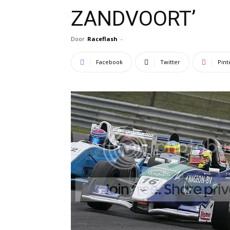
ZANDVOORT’
Door
Raceflash
-
Facebook
Twitter
Pint