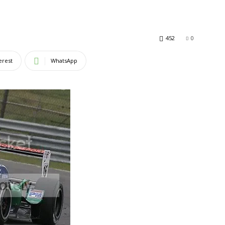
452
0
erest
WhatsApp