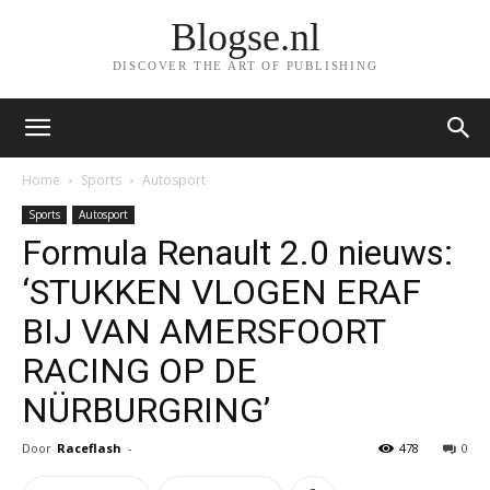
Blogse.nl
DISCOVER THE ART OF PUBLISHING
Home
Sports
Autosport
Sports
Autosport
Formula Renault 2.0 nieuws:
‘STUKKEN VLOGEN ERAF
BIJ VAN AMERSFOORT
RACING OP DE
NÜRBURGRING’
Door
Raceflash
-
478
0