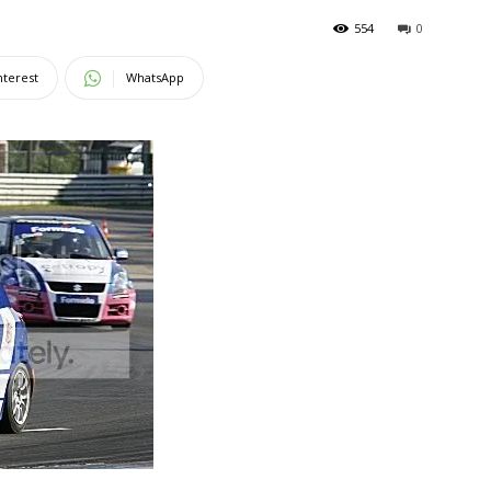
554
0
nterest
WhatsApp