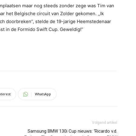
iumplaatsen maar nog steeds zonder zege was Tim van
 het Belgische circuit van Zolder gekomen. ,,Ik
h doorbreken’’, stelde de 19-jarige Heemstedenaar
nst in de Formido Swift Cup. Geweldig!’’
nterest
WhatsApp
Volgend artikel
Samsung BMW 130i Cup nieuws: ‘Ricardo v.d.