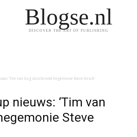
Blogse.nl
DISCOVER THE ART OF PUBLISHING
euws: ‘Tim van Gog doorbreekt hegemonie Steve Kirsch’
p nieuws: ‘Tim van
hegemonie Steve