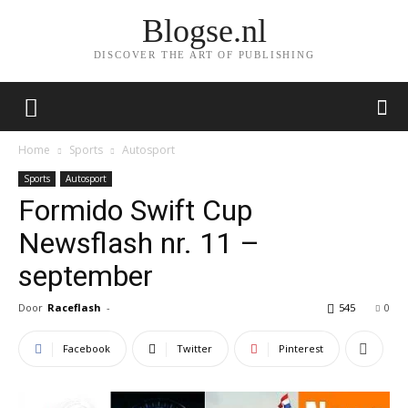
Blogse.nl
DISCOVER THE ART OF PUBLISHING
Home
Sports
Autosport
Sports
Autosport
Formido Swift Cup
Newsflash nr. 11 –
september
Door
Raceflash
-
545
0
Facebook
Twitter
Pinterest