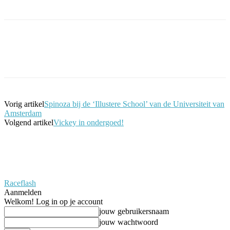
Facebook
Twitter
Pinterest
WhatsApp
Vorig artikel
Spinoza bij de ‘Illustere School’ van de Universiteit van
Amsterdam
Volgend artikel
Vickey in ondergoed!
Raceflash
Aanmelden
Welkom! Log in op je account
jouw gebruikersnaam
jouw wachtwoord