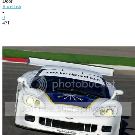
Door
Raceflash
-
0
471
Facebook
Twitter
Pinterest
WhatsApp