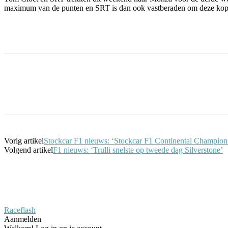
maximum van de punten en SRT is dan ook vastberaden om deze koppos
Facebook
Twitter
Pinterest
WhatsApp
Vorig artikel
Stockcar F1 nieuws: ‘Stockcar F1 Continental Champions
Volgend artikel
F1 nieuws: ‘Trulli snelste op tweede dag Silverstone’
Raceflash
Aanmelden