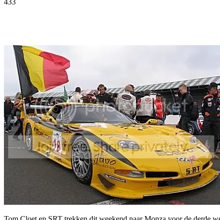
433
Facebook
Twitter
Pinterest
WhatsApp
Tom Cloet en SRT trekken dit weekend naar Monza voor de derde weds