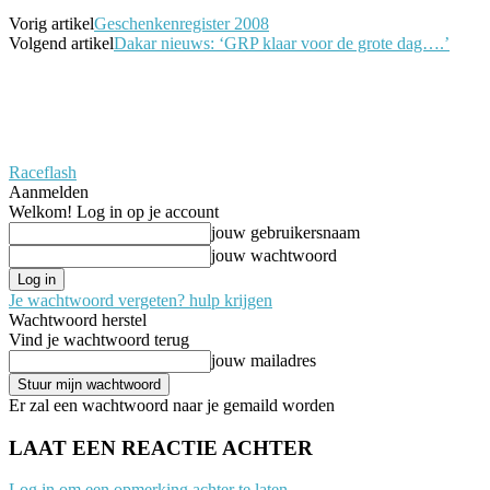
Vorig artikel
Geschenkenregister 2008
Volgend artikel
Dakar nieuws: ‘GRP klaar voor de grote dag….’
Raceflash
Aanmelden
Welkom! Log in op je account
jouw gebruikersnaam
jouw wachtwoord
Je wachtwoord vergeten? hulp krijgen
Wachtwoord herstel
Vind je wachtwoord terug
jouw mailadres
Er zal een wachtwoord naar je gemaild worden
LAAT EEN REACTIE ACHTER
Log in om een opmerking achter te laten