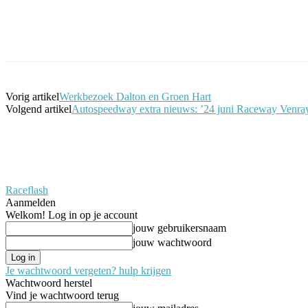
Facebook
Twitter
Pinterest
WhatsApp
Vorig artikel
Werkbezoek Dalton en Groen Hart
Volgend artikel
Autospeedway extra nieuws: ’24 juni Raceway Venra
Raceflash
Aanmelden
Welkom! Log in op je account
jouw gebruikersnaam
jouw wachtwoord
Je wachtwoord vergeten? hulp krijgen
Wachtwoord herstel
Vind je wachtwoord terug