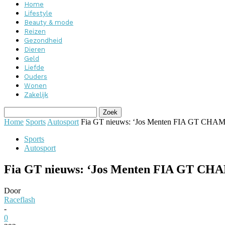
Home
Lifestyle
Beauty & mode
Reizen
Gezondheid
Dieren
Geld
Liefde
Ouders
Wonen
Zakelijk
Home
Sports
Autosport
Fia GT nieuws: ‘Jos Menten FIA GT C
Sports
Autosport
Fia GT nieuws: ‘Jos Menten FIA GT 
Door
Raceflash
-
0