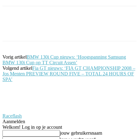
Facebook
Twitter
Pinterest
WhatsApp
Vorig artikel
BMW 130i Cup nieuws: ‘Hoogspanning Samsung
BMW 130i Cup op TT Circuit Assen’
Volgend artikel
Fia GT nieuws: ‘FIA GT CHAMPIONSHIP 2008 –
Jos Menten PREVIEW ROUND FIVE – TOTAL 24 HOURS OF
SPA’
Raceflash
Aanmelden
Welkom! Log in op je account
jouw gebruikersnaam