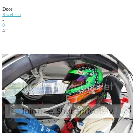
Door
Raceflash
-
0
411
Facebook
Twitter
Pinterest
WhatsApp