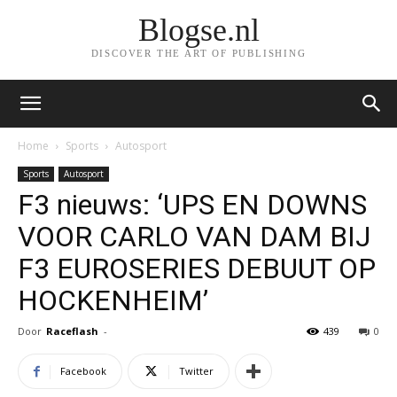
Blogse.nl
DISCOVER THE ART OF PUBLISHING
Home
Sports
Autosport
Sports
Autosport
F3 nieuws: ‘UPS EN DOWNS
VOOR CARLO VAN DAM BIJ
F3 EUROSERIES DEBUUT OP
HOCKENHEIM’
Door
Raceflash
-
439
0
Facebook
Twitter