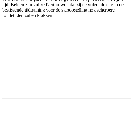
tijd. Beiden zijn vol zelfvertrouwen dat zij de volgende dag in de
beslissende tijdtraining voor de startopstelling nog scherpere
rondetijden zullen klokken.
Facebook
Twitter
Pinterest
WhatsApp