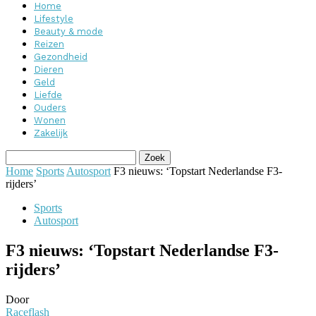
Home
Lifestyle
Beauty & mode
Reizen
Gezondheid
Dieren
Geld
Liefde
Ouders
Wonen
Zakelijk
Home
Sports
Autosport
F3 nieuws: ‘Topstart Nederlandse F3-
rijders’
Sports
Autosport
F3 nieuws: ‘Topstart Nederlandse F3-
rijders’
Door
Raceflash