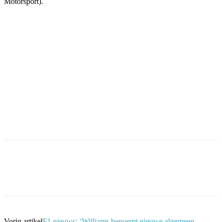
Motorsport).
Facebook
Twitter
Pinterest
WhatsApp
Vorig artikel
F1 nieuws: ‘Williams benoemt nieuwe algemeen