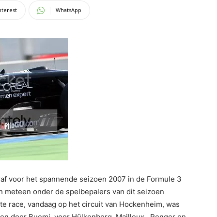
nterest
WhatsApp
af voor het spannende seizoen 2007 in de Formule 3
h meteen onder de spelbepalers van dit seizoen
ste race, vandaag op het circuit van Hockenheim, was
en door Buemi, voor Hülkenberg, Mailleux , Renger en