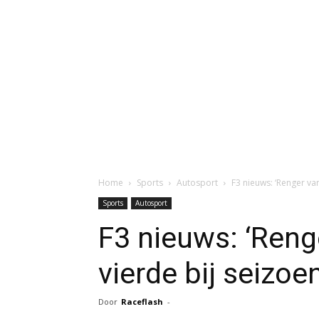
Home
Sports
Autosport
F3 nieuws: ‘Renger va
Sports
Autosport
F3 nieuws: ‘Reng
vierde bij seizoe
Door
Raceflash
-