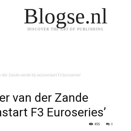
Blogse.nl
DISCOVER THE ART OF PUBLISHING
n der Zande vierde bij seizoenstart F3 Euroseries’
er van der Zande
nstart F3 Euroseries’
455
0