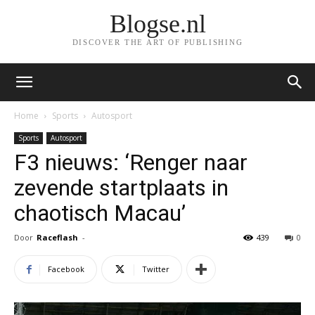
Blogse.nl
DISCOVER THE ART OF PUBLISHING
Home
Sports
Autosport
Sports
Autosport
F3 nieuws: ‘Renger naar
zevende startplaats in
chaotisch Macau’
Door
Raceflash
-
439
0
Facebook
Twitter