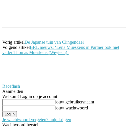
Facebook
Twitter
Pinterest
WhatsApp
Vorig artikel
De Japanse tuin van Clingendael
Volgend artikel
BRL nieuws: ‘Lena Mueskens in Partnerlook met
vader Thomas Mueskens (Weytech)’
Raceflash
Aanmelden
Welkom! Log in op je account
jouw gebruikersnaam
jouw wachtwoord
Je wachtwoord vergeten? hulp krijgen
Wachtwoord herstel