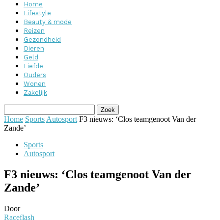
Home
Lifestyle
Beauty & mode
Reizen
Gezondheid
Dieren
Geld
Liefde
Ouders
Wonen
Zakelijk
Home
Sports
Autosport
F3 nieuws: ‘Clos teamgenoot Van der
Zande’
Sports
Autosport
F3 nieuws: ‘Clos teamgenoot Van der
Zande’
Door
Raceflash