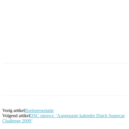
Facebook
Twitter
Pinterest
WhatsApp
Vorig artikel
Boekpresentatie
Volgend artikel
DSC nieuws: ‘Aangepaste kalender Dutch Supercar
Challenge 2009’