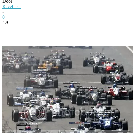
Door
Raceflash
-
0
476
Facebook
Twitter
Pinterest
WhatsApp