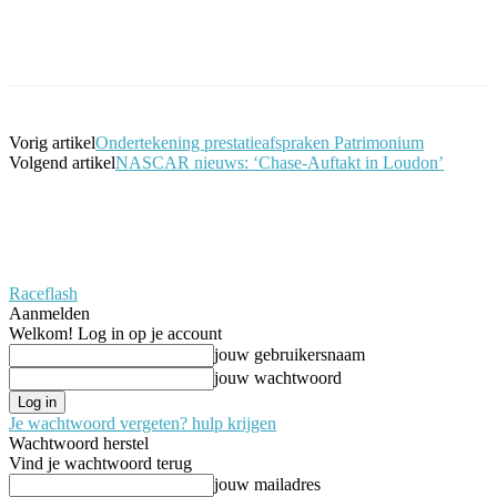
Facebook
Twitter
Pinterest
WhatsApp
Vorig artikel
Ondertekening prestatieafspraken Patrimonium
Volgend artikel
NASCAR nieuws: ‘Chase-Auftakt in Loudon’
Raceflash
Aanmelden
Welkom! Log in op je account
jouw gebruikersnaam
jouw wachtwoord
Je wachtwoord vergeten? hulp krijgen
Wachtwoord herstel
Vind je wachtwoord terug
jouw mailadres