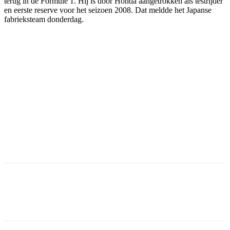
terug in de Formule 1. Hij is door Honda aangetrokken als testrijder
en eerste reserve voor het seizoen 2008. Dat meldde het Japanse
fabrieksteam donderdag.
Facebook
Twitter
Pinterest
WhatsApp