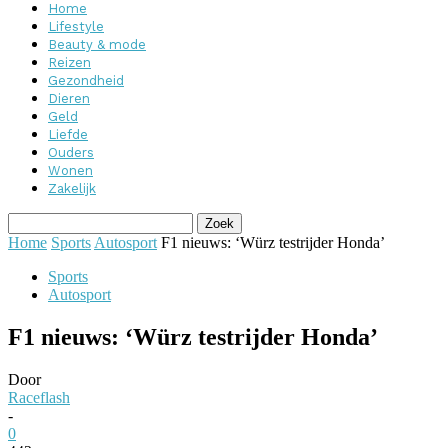
Home
Lifestyle
Beauty & mode
Reizen
Gezondheid
Dieren
Geld
Liefde
Ouders
Wonen
Zakelijk
Home
Sports
Autosport
F1 nieuws: ‘Würz testrijder Honda’
Sports
Autosport
F1 nieuws: ‘Würz testrijder Honda’
Door
Raceflash
-
0