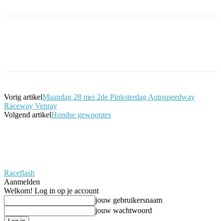
Facebook
Twitter
Pinterest
WhatsApp
Vorig artikel
Maandag 28 mei 2de Pinksterdag Autospeedway
Raceway Venray
Volgend artikel
Hondse gewoontes
Raceflash
Aanmelden
Welkom! Log in op je account
jouw gebruikersnaam
jouw wachtwoord