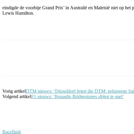
eindigde de voorbije Grand Prix’ in Australië en Maleisië niet op h
Lewis Hamilton.
Facebook
Twitter
Pinterest
WhatsApp
Vorig artikel
DTM nieuws: ‘Düsseldorf feiert die DTM: gelungene Sai
Volgend artikel
F1 nieuws: ‘Renaults Bridgestones slijten te snel’
Raceflash