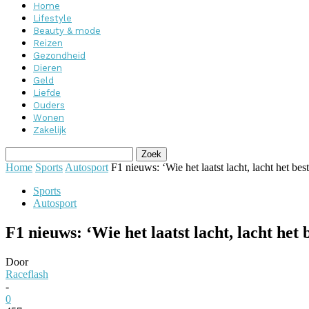
Home
Lifestyle
Beauty & mode
Reizen
Gezondheid
Dieren
Geld
Liefde
Ouders
Wonen
Zakelijk
Home
Sports
Autosport
F1 nieuws: ‘Wie het laatst lacht, lacht het best
Sports
Autosport
F1 nieuws: ‘Wie het laatst lacht, lacht het 
Door
Raceflash
-
0