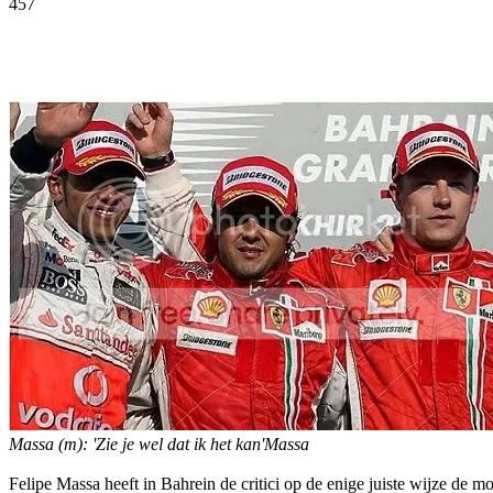
457
Facebook
Twitter
Pinterest
WhatsApp
Massa (m): 'Zie je wel dat ik het kan'Massa
Felipe Massa heeft in Bahrein de critici op de enige juiste wijze de m