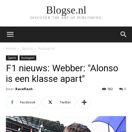
Blogse.nl
DISCOVER THE ART OF PUBLISHING
Home
Sports
Autosport
Sports
Autosport
F1 nieuws: Webber: "Alonso
is een klasse apart"
Door
Raceflash
-
592
0
Facebook
Twitter