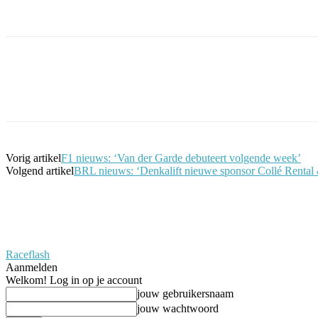
Facebook
Twitter
Pinterest
WhatsApp
Vorig artikel
F1 nieuws: ‘Van der Garde debuteert volgende week’
Volgend artikel
BRL nieuws: ‘Denkalift nieuwe sponsor Collé Renta
Raceflash
Aanmelden
Welkom! Log in op je account
jouw gebruikersnaam
jouw wachtwoord