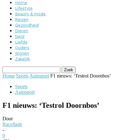
Home
Lifestyle
Beauty & mode
Reizen
Gezondheid
Dieren
Geld
Liefde
Ouders
Wonen
Zakelijk
Home
Sports
Autosport
F1 nieuws: ‘Testrol Doornbos’
Sports
Autosport
F1 nieuws: ‘Testrol Doornbos’
Door
Raceflash
-
0