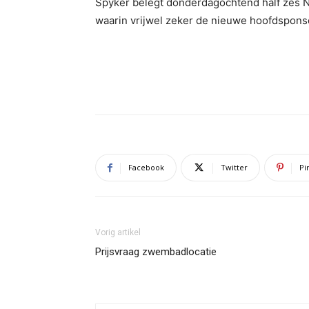
Spyker belegt donderdagochtend half zes N
waarin vrijwel zeker de nieuwe hoofdspon
Facebook
Twitter
Pi
Vorig artikel
Prijsvraag zwembadlocatie