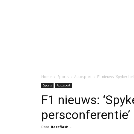
Home
Sports
Autosport
F1 nieuws: ‘Spyker be
Sports
Autosport
F1 nieuws: ‘Spyk
persconferentie’
Door
Raceflash
-