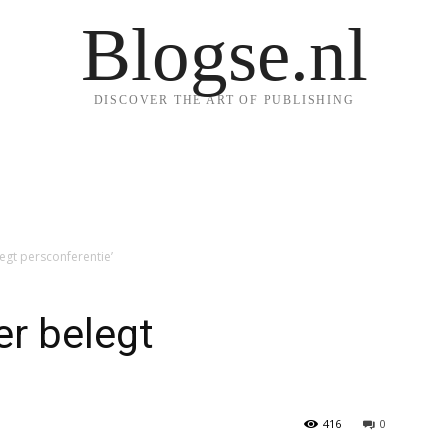
Blogse.nl
DISCOVER THE ART OF PUBLISHING
legt persconferentie’
er belegt
416
0