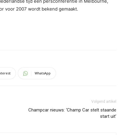
ederlandse tijd een persconferentie in Melbourne,
sor voor 2007 wordt bekend gemaakt.
nterest
WhatsApp
Volgend artikel
Champcar nieuws: ‘Champ Car stelt staande
start uit’