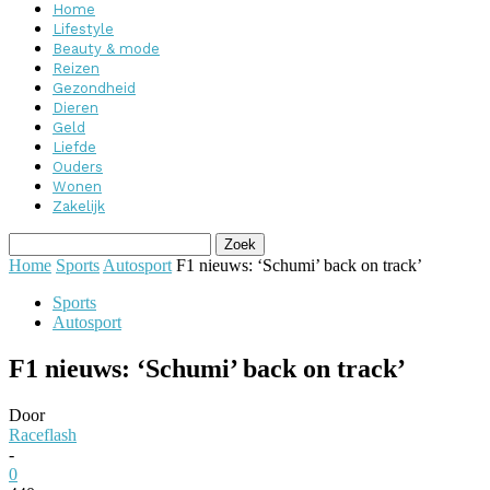
Home
Lifestyle
Beauty & mode
Reizen
Gezondheid
Dieren
Geld
Liefde
Ouders
Wonen
Zakelijk
Home
Sports
Autosport
F1 nieuws: ‘Schumi’ back on track’
Sports
Autosport
F1 nieuws: ‘Schumi’ back on track’
Door
Raceflash
-
0