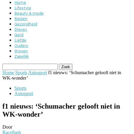
Home
Lifestyle
Beauty & mode
Reizen
Gezondheid
Dieren
Geld
Liefde
Ouders
Wonen
Zakelijk
Home
Sports
Autosport
f1 nieuws: ‘Schumacher gelooft niet in
WK-wonder’
Sports
Autosport
f1 nieuws: ‘Schumacher gelooft niet in
WK-wonder’
Door
Raceflash