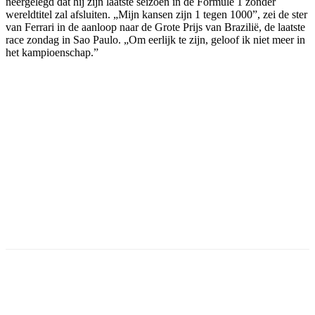
neergelegd dat hij zijn laatste seizoen in de Formule 1 zonder
wereldtitel zal afsluiten. „Mijn kansen zijn 1 tegen 1000”, zei de ster
van Ferrari in de aanloop naar de Grote Prijs van Brazilië, de laatste
race zondag in Sao Paulo. „Om eerlijk te zijn, geloof ik niet meer in
het kampioenschap.”
Facebook
Twitter
Pinterest
WhatsApp