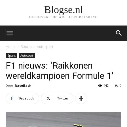
Blogse.nl
DISCOVER THE ART OF PUBLISHING
Home
Sports
Autosport
Sports
Autosport
F1 nieuws: ‘Raikkonen
wereldkampioen Formule 1’
Door
Raceflash
-
442
0
Facebook
Twitter