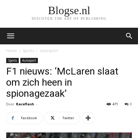
Blogse.nl
DISCOVER THE ART OF PUBLISHING
Home
Sports
Autosport
Sports
Autosport
F1 nieuws: ‘McLaren slaat
om zich heen in
spionagezaak’
Door
Raceflash
-
471
0
Facebook
Twitter