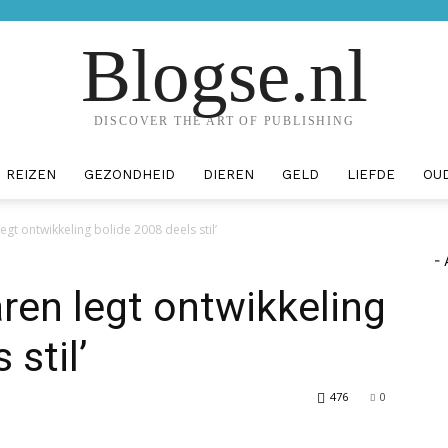
Blogse.nl
DISCOVER THE ART OF PUBLISHING
REIZEN
GEZONDHEID
DIEREN
GELD
LIEFDE
OU
egt ontwikkeling bolide 2008 deels stil’
- 
ren legt ontwikkeling
 stil’
476
0
erest
WhatsApp