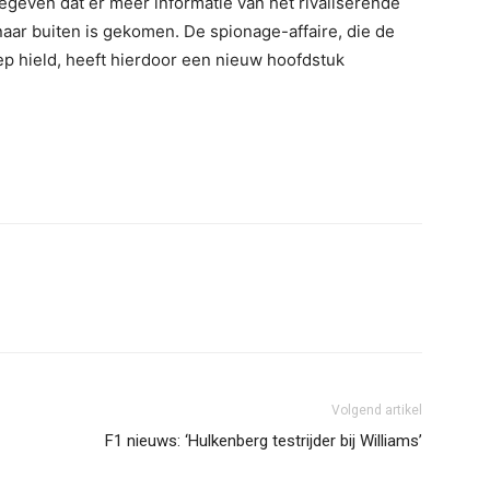
gegeven dat er meer informatie van het rivaliserende
 naar buiten is gekomen. De spionage-affaire, die de
ep hield, heeft hierdoor een nieuw hoofdstuk
erest
WhatsApp
Volgend artikel
F1 nieuws: ‘Hulkenberg testrijder bij Williams’