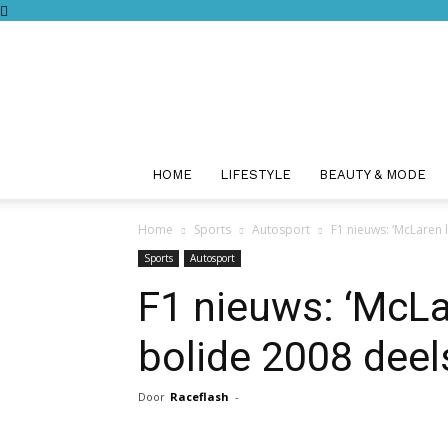
HOME
LIFESTYLE
BEAUTY & MODE
Home
Sports
Autosport
F1 nieuws: ‘McLaren l
Sports
Autosport
F1 nieuws: ‘McLa
bolide 2008 deels
Door
Raceflash
-
Facebook
Twitter
Pint