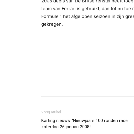
2008 deels stil. De Britse renstal heeft toe
team van Ferrari is gebruikt, dan tot nu toe
Formule 1 het afgelopen seizoen in zijn gre
gekregen.
Facebook
Twitter
Pint
Vorig artikel
Karting nieuws: ‘Nieuwjaars 100 ronden race
zaterdag 26 januari 2008!’