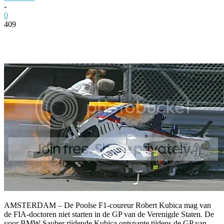
-
0
409
Facebook
Twitter
Pinterest
WhatsApp
AMSTERDAM – De Poolse F1-coureur Robert Kubica mag van
de FIA-doctoren niet starten in de GP van de Verenigde Staten. De
voor BMW Sauber rijdende Kubica ontsnapte tijdens de GP van