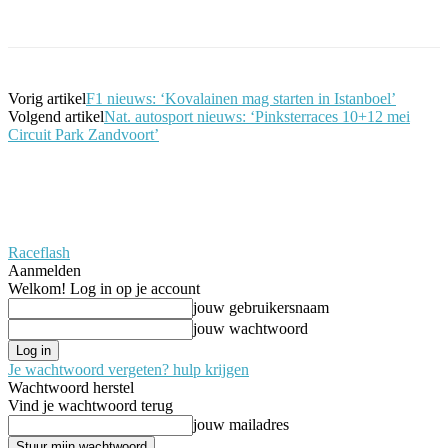
Facebook
Twitter
Pinterest
WhatsApp
Vorig artikel
F1 nieuws: ‘Kovalainen mag starten in Istanboel’
Volgend artikel
Nat. autosport nieuws: ‘Pinksterraces 10+12 mei
Circuit Park Zandvoort’
Raceflash
Aanmelden
Welkom! Log in op je account
jouw gebruikersnaam
jouw wachtwoord
Je wachtwoord vergeten? hulp krijgen
Wachtwoord herstel
Vind je wachtwoord terug
jouw mailadres