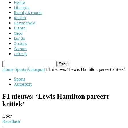
Home
Lifestyle
Beauty & mode
Reizen
Gezondheid
Dieren
Geld
Liefde
Ouders
Wonen
Zakelijk
Home
Sports
Autosport
F1 nieuws: ‘Lewis Hamilton pareert kritiek’
Sports
Autosport
F1 nieuws: ‘Lewis Hamilton pareert
kritiek’
Door
Raceflash
-