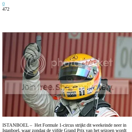
0
472
Facebook
Twitter
Pinterest
WhatsApp
ISTANBOEL – Het Formule 1-circus strijkt dit weekeinde neer in
Istanboel, waar zondag de vijfde Grand Prix van het seizoen wordt