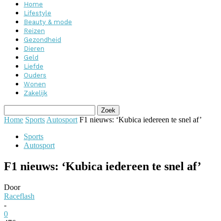
Home
Lifestyle
Beauty & mode
Reizen
Gezondheid
Dieren
Geld
Liefde
Ouders
Wonen
Zakelijk
Home
Sports
Autosport
F1 nieuws: ‘Kubica iedereen te snel af’
Sports
Autosport
F1 nieuws: ‘Kubica iedereen te snel af’
Door
Raceflash
-
0