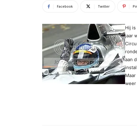
Facebook
Twitter
Pi
Hij i
jaar 
Circu
ronde
aan d
insta
Maar 
weer 