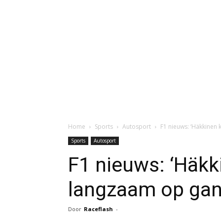
Home
Sports
Autosport
F1 nieuws: ‘Häkkinen 
Sports
Autosport
F1 nieuws: ‘Häk
langzaam op gang
Door
Raceflash
-