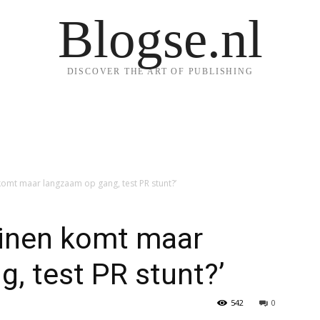
Blogse.nl
DISCOVER THE ART OF PUBLISHING
komt maar langzaam op gang, test PR stunt?’
kinen komt maar
, test PR stunt?’
542
0