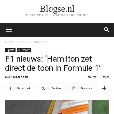
Blogse.nl
DISCOVER THE ART OF PUBLISHING
Home
Sports
Autosport
Sports
Autosport
F1 nieuws: ‘Hamilton zet
direct de toon in Formule 1’
Door
Raceflash
-
491
0
Facebook
Twitter
Pinterest