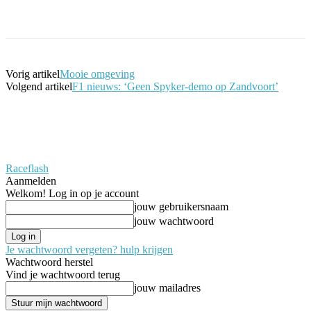
Facebook
Twitter
Pinterest
WhatsApp
Vorig artikel
Mooie omgeving
Volgend artikel
F1 nieuws: ‘Geen Spyker-demo op Zandvoort’
Raceflash
Aanmelden
Welkom! Log in op je account
jouw gebruikersnaam
jouw wachtwoord
Je wachtwoord vergeten? hulp krijgen
Wachtwoord herstel
Vind je wachtwoord terug
jouw mailadres